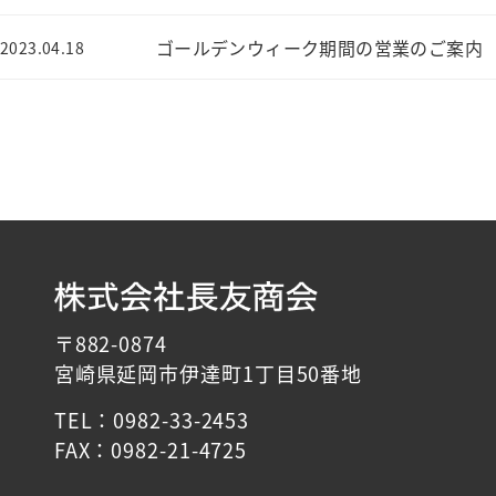
ゴールデンウィーク期間の営業のご案内
2023.04.18
投
稿
ナ
ビ
ゲ
〒882-0874
ー
宮崎県延岡市伊達町1丁目50番地
シ
TEL：0982-33-2453
ョ
FAX：0982-21-4725
ン